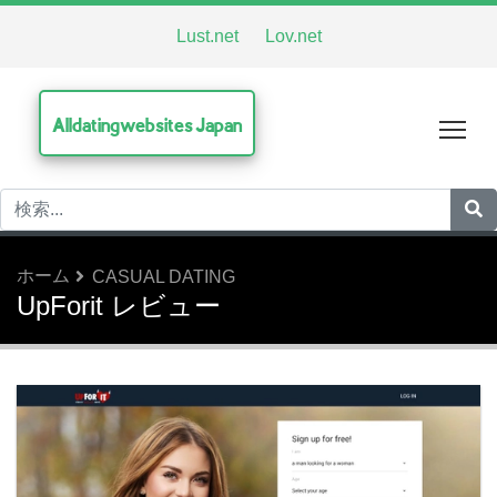
Lust.net
Lov.net
Alldatingwebsites Japan
Tog
ホーム
CASUAL DATING
UpForit レビュー